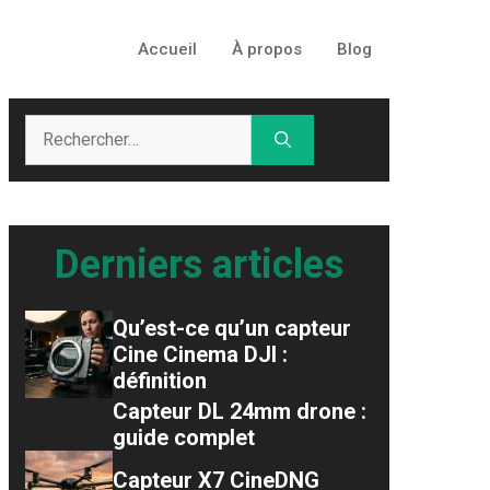
Accueil
À propos
Blog
Rechercher :
Derniers articles
Qu’est-ce qu’un capteur
Cine Cinema DJI :
définition
Capteur DL 24mm drone :
guide complet
Capteur X7 CineDNG