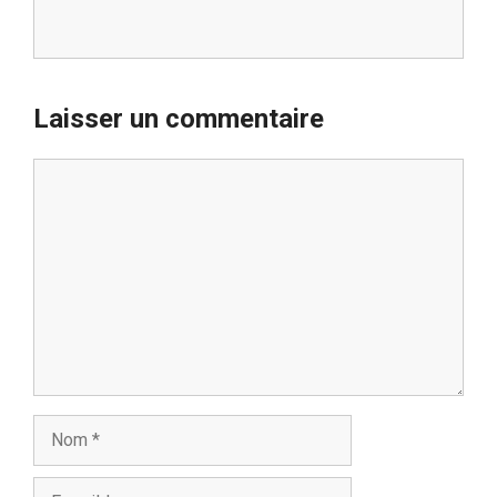
Laisser un commentaire
Commentaire
Nom
E-