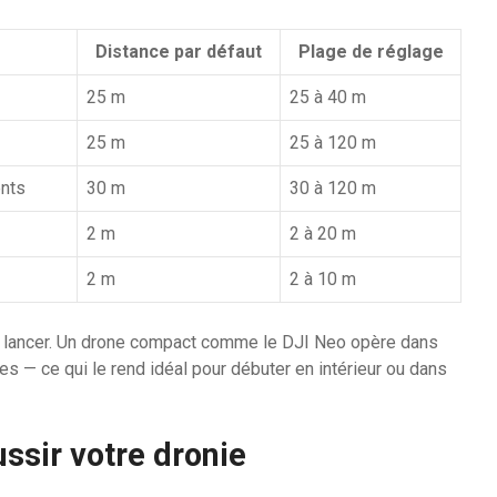
Distance par défaut
Plage de réglage
25 m
25 à 40 m
25 m
25 à 120 m
ents
30 m
30 à 120 m
2 m
2 à 20 m
2 m
2 à 10 m
se lancer. Un drone compact comme le DJI Neo opère dans
s — ce qui le rend idéal pour débuter en intérieur ou dans
ssir votre dronie