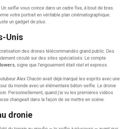
 Un selfie vous coince dans un cadre fixe, à bout de bras.
sforme votre portrait en véritable plan cinématographique.
uste un gadget de plus.
s-Unis
cratisation des drones télécommandés grand public. Des
idement circulé sur des sites spécialisés. Le compte
llowers
, signe que l’engouement était réel et express.
youtubeur Alex Chacón avait déjà marqué les esprits avec une
tour du monde avec un élémentaire bâton-selfie. Le dronie
 loin. Personnellement, quand j’ai vu les premières vidéos
hose changeait dans la façon de se mettre en scène.
au dronie
édé du terrain au groufie — le selfie à plusieurs — avant que