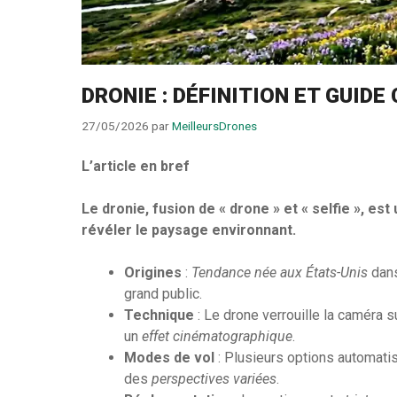
DRONIE : DÉFINITION ET GUID
27/05/2026
par
MeilleursDrones
L’article en bref
Le dronie, fusion de « drone » et « selfie », es
révéler le paysage environnant.
Origines
:
Tendance née aux États-Unis
dans
grand public.
Technique
: Le drone verrouille la caméra s
un
effet cinématographique
.
Modes de vol
: Plusieurs options automati
des
perspectives variées
.