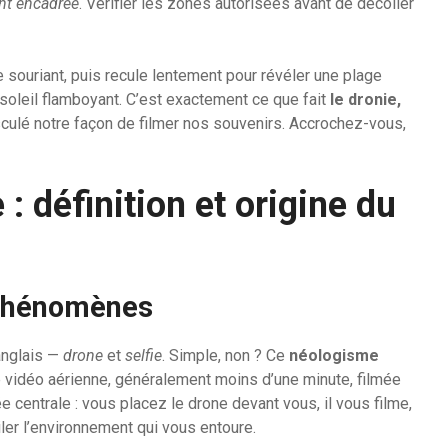
nt encadrée
. Vérifier les zones autorisées avant de décoller
souriant, puis recule lentement pour révéler une plage
oleil flamboyant. C’est exactement ce que fait
le dronie,
culé notre façon de filmer nos souvenirs. Accrochez-vous,
: définition et origine du
 phénomènes
anglais —
drone
et
selfie
. Simple, non ? Ce
néologisme
 vidéo aérienne, généralement moins d’une minute, filmée
 centrale : vous placez le drone devant vous, il vous filme,
ler l’environnement qui vous entoure.