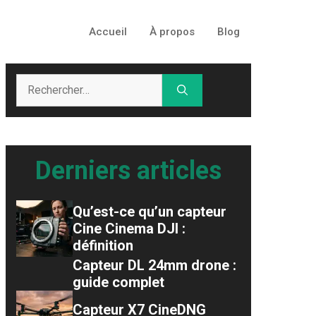
Accueil
À propos
Blog
Rechercher :
Derniers articles
Qu’est-ce qu’un capteur
Cine Cinema DJI :
définition
Capteur DL 24mm drone :
guide complet
Capteur X7 CineDNG